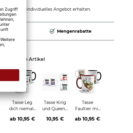
stellen und individuelles Angebot erhalten.
Deutschland
Mengenrabatte
Ähnliche Artikel
Tasse Leg
Tasse King
Tasse
dich niemals
und Queen -
Faultier mit
mit -Beruf-
verschiedene
Spruch
ab
10,95 €
10,95 €
ab
10,95 €
an
Länder-