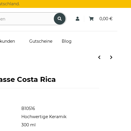
tschland.
0,00 €
skunden
Gutscheine
Blog
asse Costa Rica
B10516
Hochwertige Keramik
300 ml