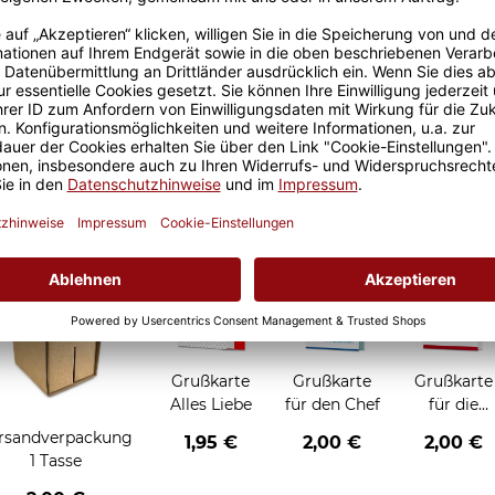
Größere Stückzahl? Anfrage 
Sicherer Kauf Auf Rechnung
Produktion in 
Grußkarten zum Verschenken
Grußkarte
Grußkarte
Grußkarte
Alles Liebe
für den Chef
für die
Chefin
rsandverpackung
1,95 €
2,00 €
2,00 €
1 Tasse