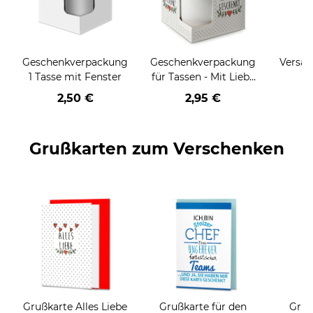
Geschenkverpackung
Geschenkverpackung
Versan
1 Tasse mit Fenster
für Tassen - Mit Liebe
geschenkt
2,50 €
2,95 €
Grußkarten zum Verschenken
Grußkarte Alles Liebe
Grußkarte für den
Gruß