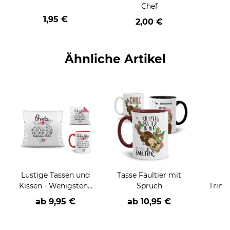
Chef
1,95 €
2,00 €
Ähnliche Artikel
Lustige Tassen und
Tasse Faultier mit
E
Kissen - Wenigstens
Spruch
Trinkf
hast du keine
mit Sp
ab
9,95 €
ab
10,95 €
hässlichen
heute
(Enkel)Kinder
m