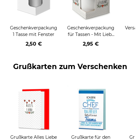
Geschenkverpackung
Geschenkverpackung
Versan
1 Tasse mit Fenster
für Tassen - Mit Liebe
geschenkt
2,50 €
2,95 €
Grußkarten zum Verschenken
Grußkarte Alles Liebe
Grußkarte für den
Gruß