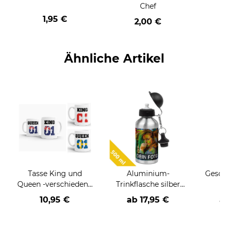
Chef
1,95 €
2,00 €
Ähnliche Artikel
Tasse King und
Aluminium-
Gesche
Queen -verschiedene
Trinkflasche silber
K
Länder-
500 ml
Einsch
10,95 €
ab
17,95 €
a
große