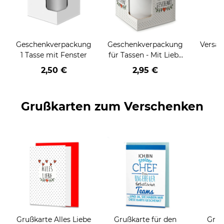
Geschenkverpackung
Geschenkverpackung
Versan
1 Tasse mit Fenster
für Tassen - Mit Liebe
geschenkt
2,50 €
2,95 €
Grußkarten zum Verschenken
Grußkarte Alles Liebe
Grußkarte für den
Gruß