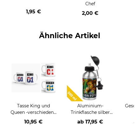
Chef
1,95 €
2,00 €
Ähnliche Artikel
Tasse King und
Aluminium-
Gesche
Queen -verschiedene
Trinkflasche silber
K
Länder-
500 ml
Einsch
10,95 €
ab
17,95 €
a
große