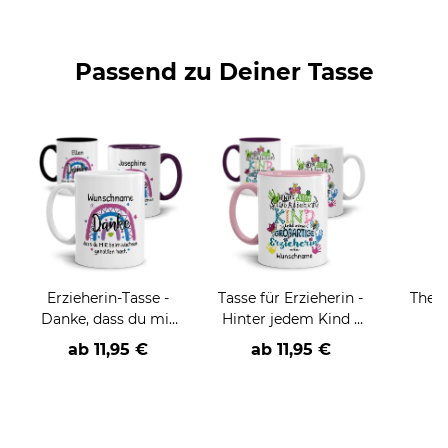
Passend zu Deiner Tasse
Erzieherin-Tasse -
Tasse für Erzieherin -
Ther
Danke, dass du mir
Hinter jedem Kind -
Er
beim Wachsen
bunt - mit Name
Liebli
ab
11,95 €
ab
11,95 €
geholfen hast -
personalisierbar
m
Regenbogen Pink -
perso
mit Name