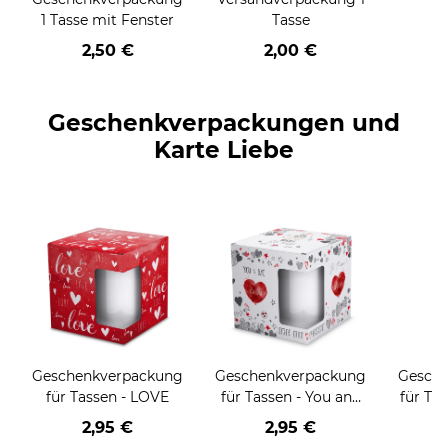
1 Tasse mit Fenster
Tasse
2,50 €
2,00 €
Geschenkverpackungen und
Karte Liebe
Geschenkverpackung
Geschenkverpackung
Gesch
für Tassen - LOVE
für Tassen - You and
für Tas
me
g
2,95 €
2,95 €