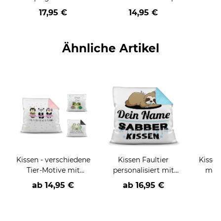
Glück ist - Collage
17,95 €
14,95 €
mit 3 Fotos - DIN A4
Ähnliche Artikel
Kissen - verschiedene
Kissen Faultier
Kissen
Tier-Motive mit
personalisiert mit
mit 
lieben Sprüchen
Wunschname - Sein
l
ab
14,95 €
ab
16,95 €
a
Sabberkissen