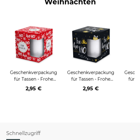
Weihnachten
Geschenkverpackung
Geschenkverpackung
Gesch
für Tassen - Frohe
für Tassen - Frohe
für T
Weihnachten - HO
Weihnachten - HO
Wei
2,95 €
2,95 €
HO HO - rot
HO HO - schwarz
Schnellzugriff