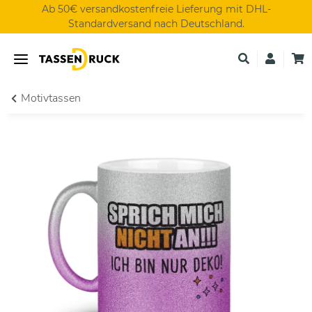
Ab 50€ versandkostenfreie Lieferung mit DHL-
Standardversand nach Deutschland.
Motivtassen