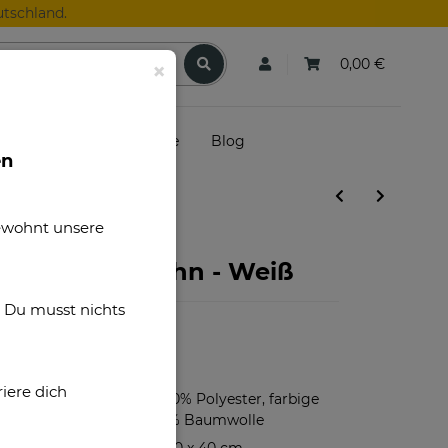
tschland.
0,00 €
×
skunden
Gutscheine
Blog
en
gewohnt unsere
n Vater für Sohn - Weiß
. Du musst nichts
B24073-463
iere dich
Vorderseite 100% Polyester, farbige
Rückseite 100% Baumwolle