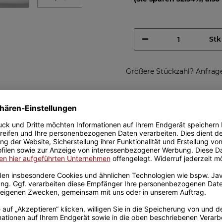
Stk
Größere Stückzahl? Anfrage 
Sicherer Kauf Auf Rechnung
Produktion in 
Passende Verpackungen
hn - Weiß
ter für Sohn - ist ein tolles
zur Kommunion oder zur
t in unserer hauseigenen
immer richtig.