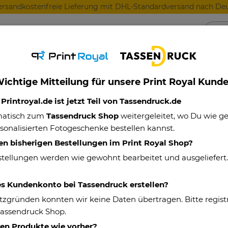
ersandkostenfreie Lieferung mit DHL-Standardversand nach Deu
Anlässe
Für Lieblingsmenschen
Für Geschäft
ichtige Mitteilung für unsere Print Royal Kund
ivtassen, Deko-Kissen und Geschenke-Sets für die Familie
rintroyal.de ist jetzt Teil von Tassendruck.de
matisch zum
Tassendruck Shop
weitergeleitet, wo Du wie 
sonalisierten Fotogeschenke bestellen kannst.
Herzkissen - Vo
en bisherigen Bestellungen im Print Royal Shop?
stellungen werden wie gewohnt bearbeitet und ausgeliefert
Eigenschaften
es Kundenkonto bei Tassendruck erstellen?
Artikelnummer:
tzgründen konnten wir keine Daten übertragen. Bitte registr
Material:
Tassendruck Shop.
hen Produkte wie vorher?