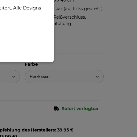
Kissenbezug 40 x 40 cm
ert. Alle Designs
Bis 40°C waschbar (auf links gedreht)
Hochwertiger Reißverschluss,
inklusive Kissenfüllung
Farbe
Herzkissen
Sofort verfügbar
pfehlung des Herstellers
:
39,95 €
13,00 €
)