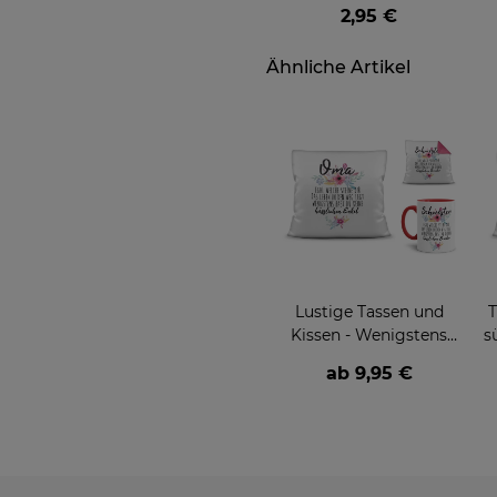
geschenkt
2,95 €
Ähnliche Artikel
Lustige Tassen und
T
Kissen - Wenigstens
s
hast du keine
ab
9,95 €
hässlichen
(Enkel)Kinder