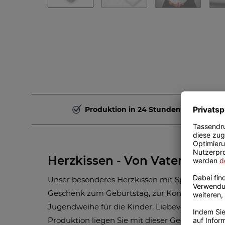
Produktion in 24 Stunden
Herzkissen - Von Vater für So
Unser besonderes Herzkissen mit Spruch - Von Va
Geschenk zum Geburtstag, zur Konfirmation, 
Jugendweihe für die Kinder. Liebevoll gestalte
Produktion liegen Sie mit dieser Geschenkidee 