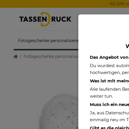
Ab 50€ v
Fotogeschenke personalisieren
Themenwelten
W
Fotogeschenke personalisieren
Motivtassen
Mot
Das Angebot von P
Du wurdest auto
hochwertigen, per
Was ist mit mein
Alle laufenden Be
weiter tun.
Muss ich ein neu
Ja, aus Datenschu
einmalig neu im 
Gibt es die gleic