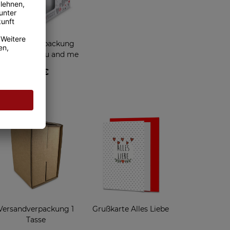
Geschenkverpackung
für Tassen - You and me
2,95 €
enken
Versandverpackung 1
Grußkarte Alles Liebe
Tasse