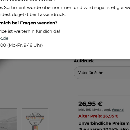
Maße:
s Sortiment wurde übernommen und wird sogar stetig erweit
Pflegehinweis:
dest du jetzt bei Tassendruck.
Besonderheiten:
 mich bei Fragen wenden?
e ist weiterhin für dich da!
Herstellerinformationen
k.de
100 (Mo-Fr, 9-16 Uhr)
Aufdruck
Vater für Sohn
26,95 €
inkl. 19% MwSt. , zzgl.
Versand
Alter Preis: 26,95 €
Unverbindliche Preisem
(Sie sparen
32.54%
, also