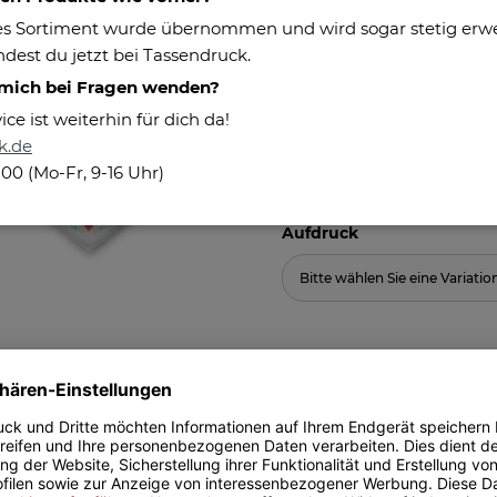
Maße:
s Sortiment wurde übernommen und wird sogar stetig erweit
Pflegehinweis:
dest du jetzt bei Tassendruck.
Besonderheiten:
 mich bei Fragen wenden?
e ist weiterhin für dich da!
Herstellerinformationen
k.de
100 (Mo-Fr, 9-16 Uhr)
Aufdruck
Bitte wählen Sie eine Variatio
16,95 €
inkl. 19% MwSt. , zzgl.
Versand
Alter Preis: 24,95 €
Unverbindliche Preisem
(Sie sparen
32.06%
, also