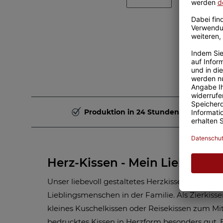
Produktion in 24 Stunden
Herz-Kissen - Mein Liebling
Unser liebevoll gestaltetes Herzkissen ist das p
Lieblingsmenschen in der Familie. Als Zierkiss
kleines Kuschelkissen oder Reisekissen zum M
bedrucktes Kissen in Herzform besonders gut. 