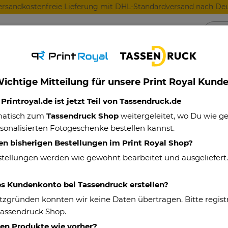
ersandkostenfreie Lieferung mit DHL-Standardversand nach Deu
Anlässe
Für Lieblingsmenschen
Für Geschäft
ichtige Mitteilung für unsere Print Royal Kund
z-Kissen - Mein Lieblingsmensch
rintroyal.de ist jetzt Teil von Tassendruck.de
matisch zum
Tassendruck Shop
weitergeleitet, wo Du wie 
sonalisierten Fotogeschenke bestellen kannst.
Herz-Kissen - 
en bisherigen Bestellungen im Print Royal Shop?
stellungen werden wie gewohnt bearbeitet und ausgeliefert
Eigenschaften
es Kundenkonto bei Tassendruck erstellen?
Artikelnummer:
tzgründen konnten wir keine Daten übertragen. Bitte registr
Material:
Tassendruck Shop.
hen Produkte wie vorher?