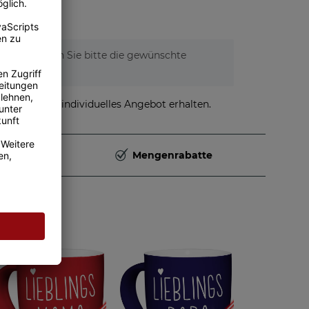
tionen. Wählen Sie bitte die gewünschte
stellen und individuelles Angebot erhalten.
Deutschland
Mengenrabatte
en