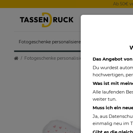
Ab 50€ v
Fotogeschenke personalisieren
Themenwelten
W
Fotogeschenke personalisieren
Motivtassen
Her
Das Angebot von P
Du wurdest auto
hochwertigen, per
Was ist mit mein
Alle laufenden Be
weiter tun.
Muss ich ein neu
Ja, aus Datenschu
einmalig neu im 
Gibt es die gleic