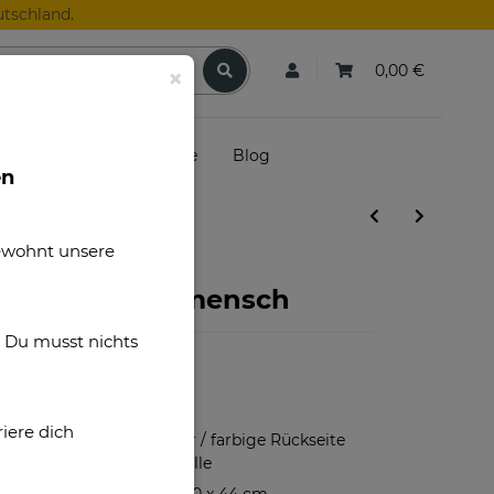
tschland.
0,00 €
×
skunden
Gutscheine
Blog
en
gewohnt unsere
Mein Lieblingsmensch
. Du musst nichts
F00027
iere dich
100% Polyester / farbige Rückseite
100% Baumwolle