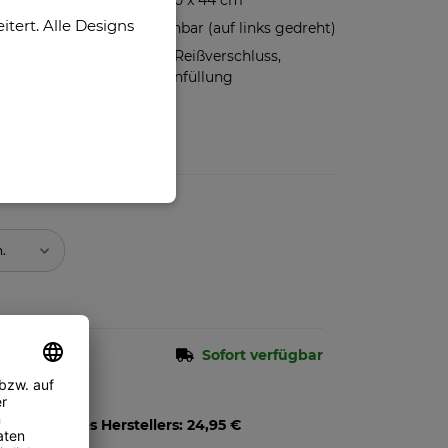
Kissenbezug 40 x 44 cm
ert. Alle Designs
Bis 40°C waschbar (auf links gedreht)
Hochwertiger Reißverschluss,
inklusive Kissenfüllung
n.
Sofort verfügbar
pfehlung des Herstellers
:
24,95 €
8,00 €
)