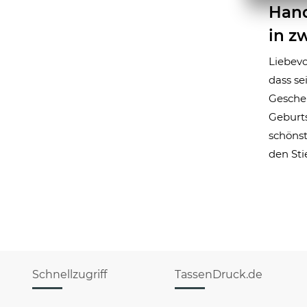
Hand
in z
Liebevo
dass se
Geschen
Geburts
schönst
den Sti
Schnellzugriff
TassenDruck.de