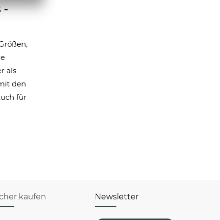
 -
 Größen,
he
r als
mit den
uch für
icher kaufen
Newsletter