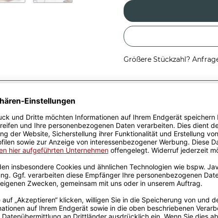
Größere Stückzahl? Anfrage 
Sicherer Kauf Auf Rechnung
Produktion in 
Passende Verpackungen
- Knackige Ihr
ach perfekt als
en, Großeltern und Eltern.
aus hochwertiger, weißer