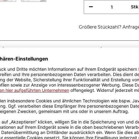
Stk
Größere Stückzahl? Anfrage 
Sicherer Kauf Auf Rechnung
Produktion in 
Passende Verpackungen
- Knackige 25
ach perfekt als
en, Großeltern und Eltern.
aus hochwertiger, weißer