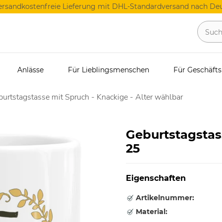
ersandkostenfreie Lieferung mit DHL-Standardversand nach Deu
Anlässe
Für Lieblingsmenschen
Für Geschäft
urtstagstasse mit Spruch - Knackige - Alter wählbar
Geburtstagstas
25
Eigenschaften
Artikelnummer:
Material: