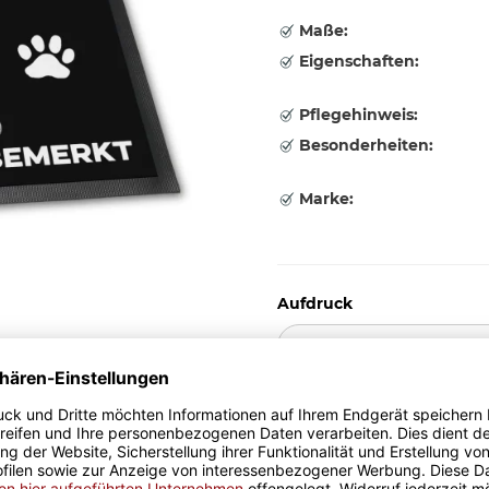
Maße:
Eigenschaften:
Pflegehinweis:
Besonderheiten:
Marke:
Aufdruck
Bitte wählen Sie eine Variatio
26,95 €
inkl. 19% MwSt. , zzgl.
Versand