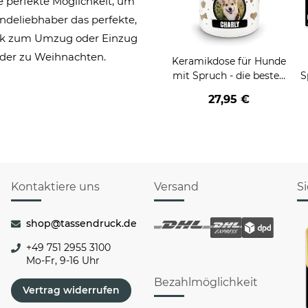
 perfekte Möglichkeit, um
undeliebhaber das perfekte,
enk zum Umzug oder Einzug
der zu Weihnachten.
Keramikdose für Hunde
mit Spruch - die besten
S
Leckerli für - mit Foto &
27,95 €
Name
Kontaktiere uns
Versand
S
shop@tassendruck.de
+49 751 2955 3100
Mo-Fr, 9-16 Uhr
Bezahlmöglichkeit
Vertrag widerrufen