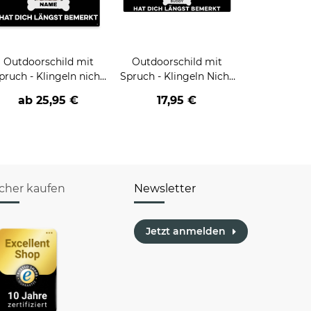
Outdoorschild mit
Outdoorschild mit
pruch - Klingeln nicht
Spruch - Klingeln Nicht
nötig - mit Foto &
Nötig - mit Fotos &
ab
25,95 €
17,95 €
Name
Namen
icher kaufen
Newsletter
Jetzt anmelden