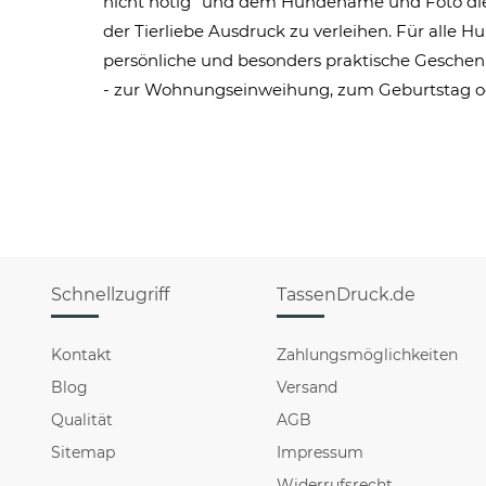
nicht nötig" und dem Hundename und Foto die
der Tierliebe Ausdruck zu verleihen. Für alle H
persönliche und besonders praktische Gesch
- zur Wohnungseinweihung, zum Geburtstag o
Schnellzugriff
TassenDruck.de
Kontakt
Zahlungsmöglichkeiten
Blog
Versand
Qualität
AGB
Sitemap
Impressum
Widerrufsrecht