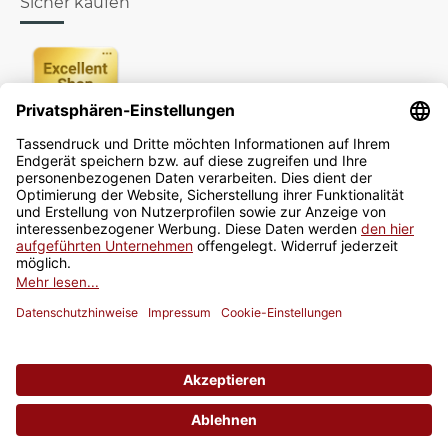
Sicher kaufen
Newsletter
Jetzt anmelden
* Alle Preise inkl. gesetzlicher USt., zzgl.
Versand