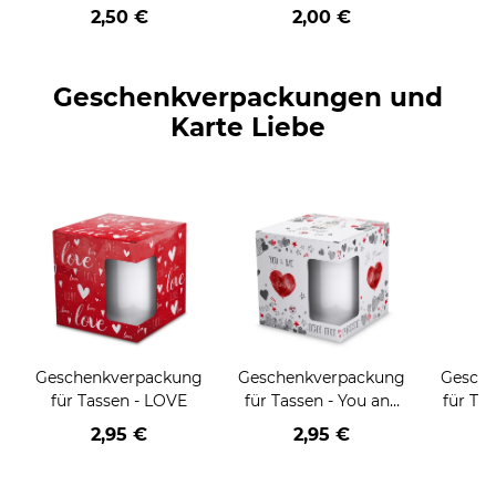
2,50 €
2,00 €
Geschenkverpackungen und
Karte Liebe
Geschenkverpackung
Geschenkverpackung
Gesch
für Tassen - LOVE
für Tassen - You and
für Tas
me
g
2,95 €
2,95 €