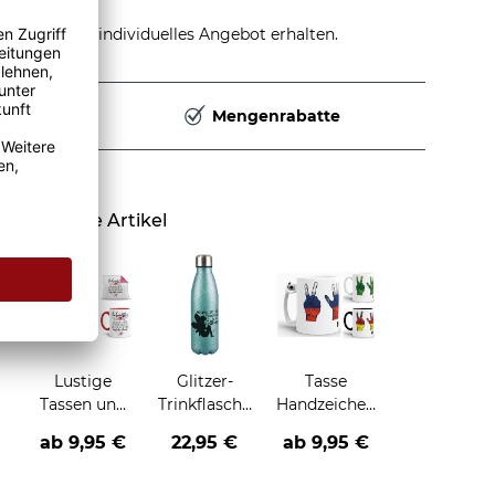
stellen und individuelles Angebot erhalten.
Deutschland
Mengenrabatte
Ähnliche Artikel
Lustige
Glitzer-
Tasse
Tassen und
Trinkflasche
Handzeichen
Kissen -
mit Spruch -
-
ab
9,95 €
22,95 €
ab
9,95 €
Wenigstens
Manchmal
verschiedene
hast du keine
hilft nur
Länder-