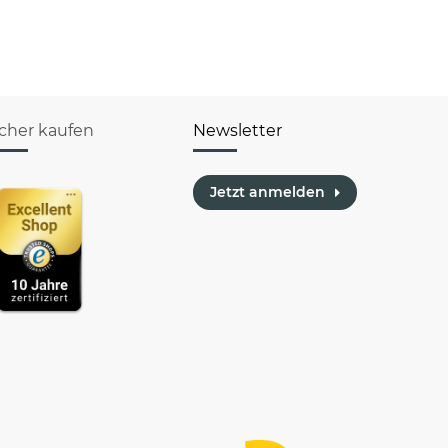
hässlichen
Feenstaub &
(Enkel)Kinder
Glitzer
icher kaufen
Newsletter
Jetzt anmelden