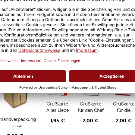
Größere Stückzahl? Anfrage 
Sicherer Kauf Auf Rechnung
Produktion in 
Grußkarten zum Verschenken
Grußkarte
Grußkarte
Grußkarte
Alles Liebe
für den Chef
für die
Chefin
rsandverpackung
1,95 €
2,00 €
2,00 €
1 Tasse