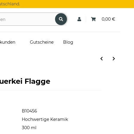
tschland.
0,00 €
skunden
Gutscheine
Blog
uerkei Flagge
B10456
Hochwertige Keramik
300 ml