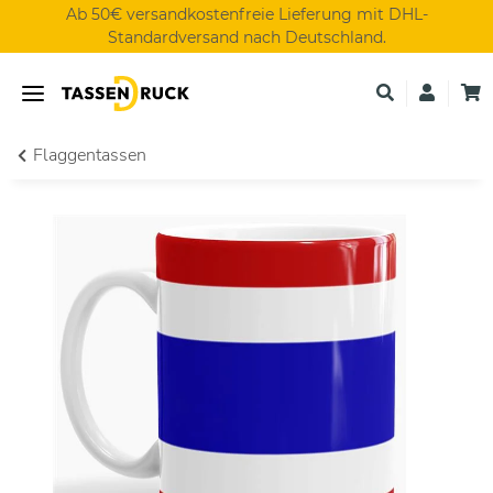
Ab 50€ versandkostenfreie Lieferung mit DHL-
Standardversand nach Deutschland.
Flaggentassen