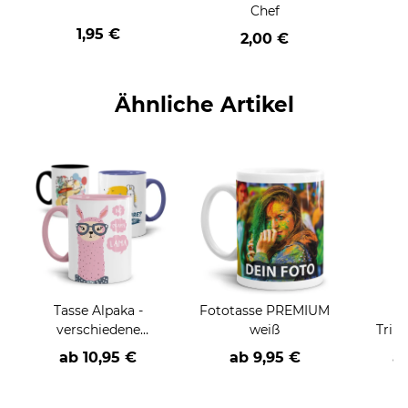
Chef
1,95 €
2,00 €
Ähnliche Artikel
Tasse Alpaka -
Fototasse PREMIUM
A
verschiedene
weiß
Trin
Sprüche, Motive und
ab
10,95 €
ab
9,95 €
a
Farben-