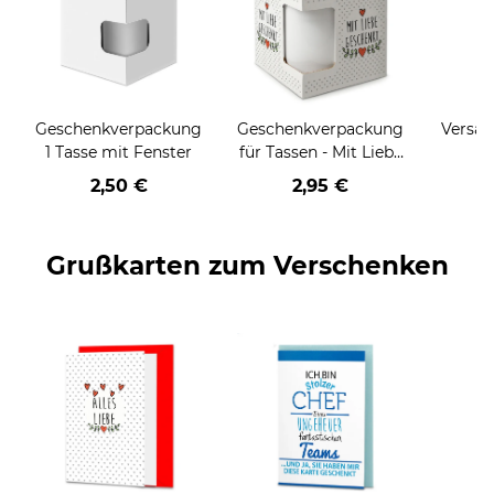
Geschenkverpackung
Geschenkverpackung
Versan
1 Tasse mit Fenster
für Tassen - Mit Liebe
geschenkt
2,50 €
2,95 €
Grußkarten zum Verschenken