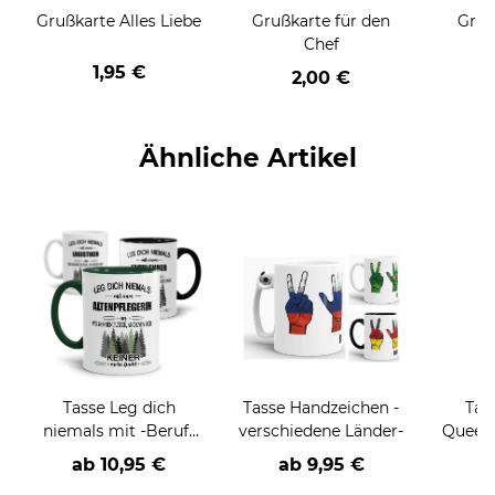
Grußkarte Alles Liebe
Grußkarte für den
Gruß
Chef
1,95 €
2,00 €
Ähnliche Artikel
Tasse Leg dich
Tasse Handzeichen -
Tas
niemals mit -Beruf-
verschiedene Länder-
Queen 
an
ab
10,95 €
ab
9,95 €