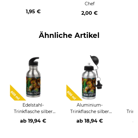
Chef
1,95 €
2,00 €
Ähnliche Artikel
Edelstahl-
Aluminium-
E
Trinkflasche silber
Trinkflasche silber
Trink
600 ml
600 ml
ab
19,94 €
ab
18,94 €
a