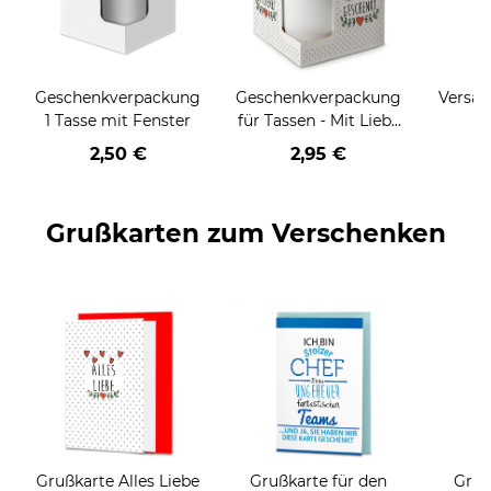
Geschenkverpackung
Geschenkverpackung
Versan
1 Tasse mit Fenster
für Tassen - Mit Liebe
geschenkt
2,50 €
2,95 €
Grußkarten zum Verschenken
Grußkarte Alles Liebe
Grußkarte für den
Gruß