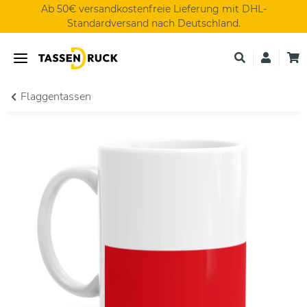
Ab 50€ versandkostenfreie Lieferung mit DHL-
Standardversand nach Deutschland.
Flaggentassen