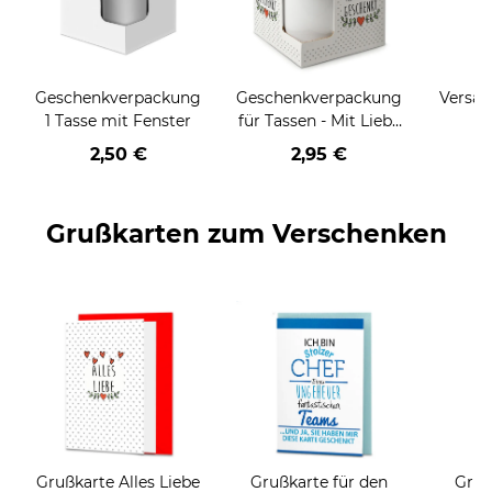
Geschenkverpackung
Geschenkverpackung
Versan
1 Tasse mit Fenster
für Tassen - Mit Liebe
geschenkt
2,50 €
2,95 €
Grußkarten zum Verschenken
Grußkarte Alles Liebe
Grußkarte für den
Gruß