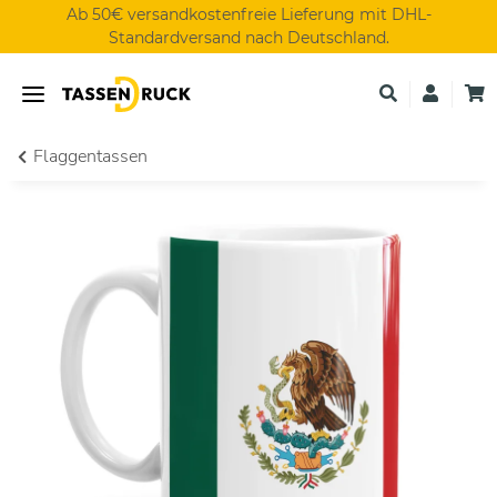
Ab 50€ versandkostenfreie Lieferung mit DHL-
Standardversand nach Deutschland.
Flaggentassen