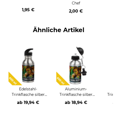
Chef
1,95 €
2,00 €
Ähnliche Artikel
Edelstahl-
Aluminium-
E
Trinkflasche silber
Trinkflasche silber
Trink
600 ml
600 ml
ab
19,94 €
ab
18,94 €
a