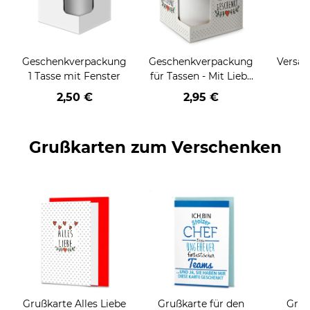
Geschenkverpackung
Geschenkverpackung
Versan
1 Tasse mit Fenster
für Tassen - Mit Liebe
geschenkt
2,50 €
2,95 €
Grußkarten zum Verschenken
Grußkarte Alles Liebe
Grußkarte für den
Gruß