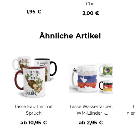
Chef
1,95 €
2,00 €
Ähnliche Artikel
Tasse Faultier mit
Tasse Wasserfarben
Tas
Spruch
WM-Länder -
niema
verschiedene
ab
10,95 €
ab 2,95 €
a
Varianten-