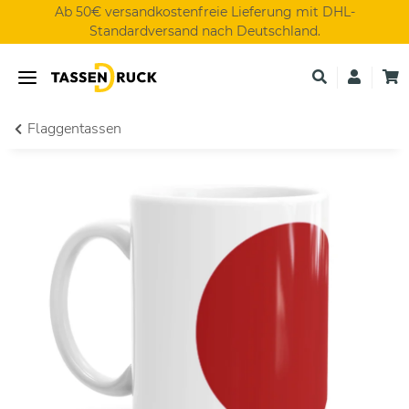
Ab 50€ versandkostenfreie Lieferung mit DHL-
Standardversand nach Deutschland.
Flaggentassen