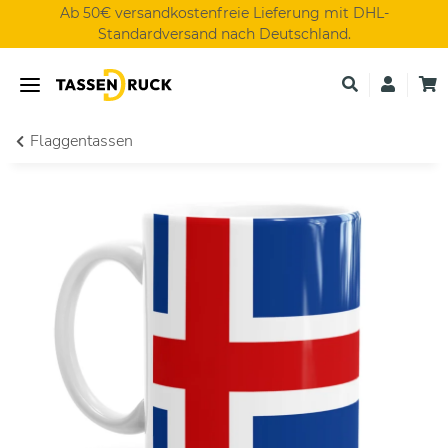
Ab 50€ versandkostenfreie Lieferung mit DHL-
Standardversand nach Deutschland.
Flaggentassen