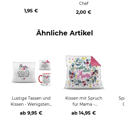
Chef
1,95 €
2,00 €
Ähnliche Artikel
Lustige Tassen und
Kissen mit Spruch
Spruc
Kissen - Wenigstens
für Mama -
Cam
hast du keine
Wundervollste Mama
Ma
ab
9,95 €
ab
14,95 €
a
hässlichen
C
(Enkel)Kinder