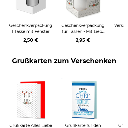
Geschenkverpackung
Geschenkverpackung
Versan
1 Tasse mit Fenster
für Tassen - Mit Liebe
geschenkt
2,50 €
2,95 €
Grußkarten zum Verschenken
Grußkarte Alles Liebe
Grußkarte für den
Gruß