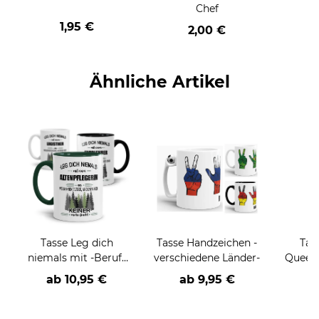
Chef
1,95 €
2,00 €
Ähnliche Artikel
Tasse Leg dich
Tasse Handzeichen -
Tas
niemals mit -Beruf-
verschiedene Länder-
Queen 
an
ab
10,95 €
ab
9,95 €