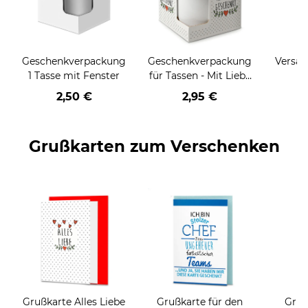
Geschenkverpackung
Geschenkverpackung
Versan
1 Tasse mit Fenster
für Tassen - Mit Liebe
geschenkt
2,50 €
2,95 €
Grußkarten zum Verschenken
Grußkarte Alles Liebe
Grußkarte für den
Gruß