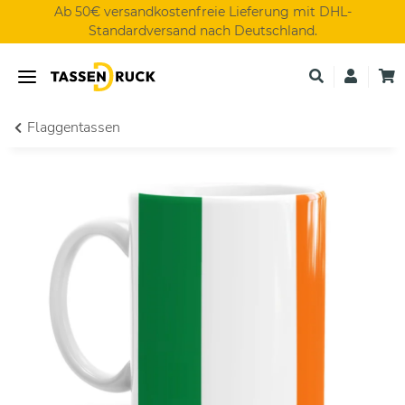
Ab 50€ versandkostenfreie Lieferung mit DHL-
Standardversand nach Deutschland.
Flaggentassen