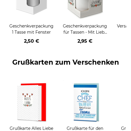
Geschenkverpackung
Geschenkverpackung
Versan
1 Tasse mit Fenster
für Tassen - Mit Liebe
geschenkt
2,50 €
2,95 €
Grußkarten zum Verschenken
Grußkarte Alles Liebe
Grußkarte für den
Gruß