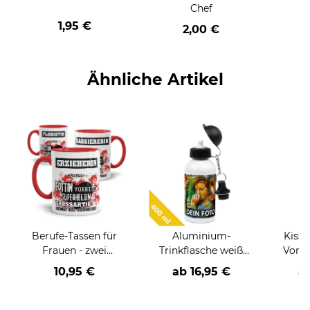
Chef
1,95 €
2,00 €
Ähnliche Artikel
Berufe-Tassen für
Aluminium-
Kisse
Frauen - zwei
Trinkflasche weiß
Von P
Farbvarianten
400 ml
un
10,95 €
ab
16,95 €
a