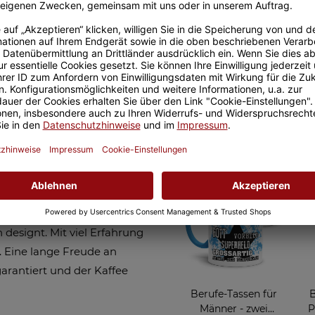
Größere Stückzahl? Anfrage 
Sicherer Kauf Auf Rechnung
Produktion in 
Ähnliche Artikel
sieht der/die
ind immer eine tolle
aus hochwertiger Emaille
 designt. Mit viel Erfahrung
 Eine lange Freude an
arantiert und der Kaffee
Berufe-Tassen für
B
Männer - zwei
P