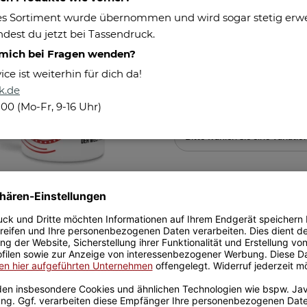
Maße:
s Sortiment wurde übernommen und wird sogar stetig erweit
Füllmenge:
dest du jetzt bei Tassendruck.
Pflegehinweis:
 mich bei Fragen wenden?
e ist weiterhin für dich da!
k.de
100 (Mo-Fr, 9-16 Uhr)
Aufdruck
Bitte wählen Sie eine Variatio
12,95 €
inkl. 19% MwSt. , zzgl.
Versand
x
Dieser Artikel hat Varia
Variation aus.