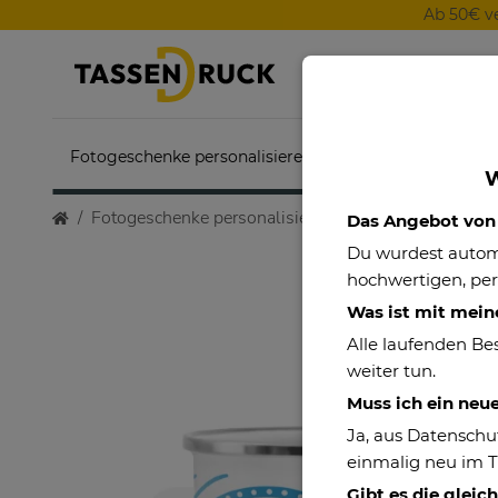
Ab 50€ v
Fotogeschenke personalisieren
Themenwelten
W
Fotogeschenke personalisieren
Motivtassen
Ema
Das Angebot von P
Du wurdest auto
hochwertigen, per
Was ist mit mein
Alle laufenden Be
weiter tun.
Muss ich ein neu
Ja, aus Datenschu
einmalig neu im 
Gibt es die gleic