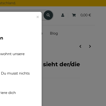
tschland.
0,00 €
×
skunden
Gutscheine
Blog
en
gewohnt unsere
it Spruch - So sieht der/die
f - aus
. Du musst nichts
iere dich
D00001
Emaille