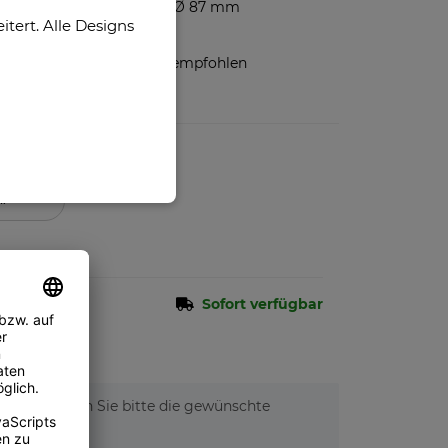
Höhe 80 mm, Ø 87 mm
ert. Alle Designs
300 ml
Handspülung empfohlen
n.
Sofort verfügbar
tionen. Wählen Sie bitte die gewünschte