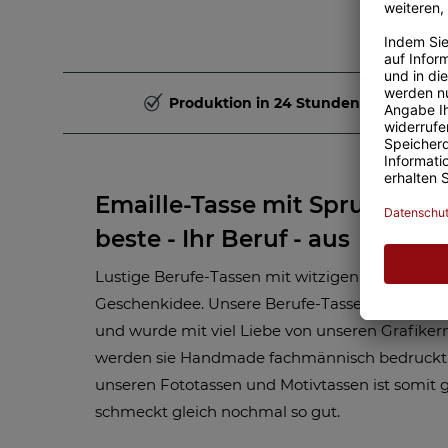
Produktion in 24 Stunden
Emaille-Tasse mit Spruch - So 
beste - Ihr Beruf - aus
Lustige Berufe-Tassen mit witzigen Sprüchen s
Geschenkidee. Unsere Berufe-Tassen bestehen 
und wurde mit viel Liebe von unseren Grafikern
werden sie Handmade fachmännisch bedruckt.
unseren Fototassen und Motivtassen ist somit g
schmeckt gleich nochmal so gut.