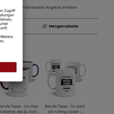
stellen und individuelles Angebot erhalten.
Deutschland
Mengenrabatte
erufe-Tasse - Ich löse
Berufe Tasse - So sieht
robleme, die du nicht
ein richtig cooler -