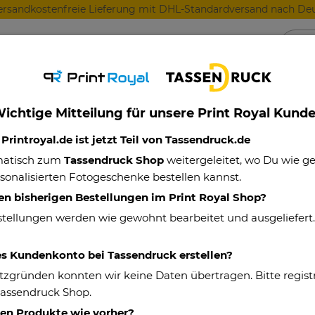
ersandkostenfreie Lieferung mit DHL-Standardversand nach Deu
Anlässe
Für Lieblingsmenschen
Für Geschäft
ichtige Mitteilung für unsere Print Royal Kund
ille-Tasse mit Spruch - So sieht der/die beste - Ihr Beruf - aus
rintroyal.de ist jetzt Teil von Tassendruck.de
matisch zum
Tassendruck Shop
weitergeleitet, wo Du wie 
sonalisierten Fotogeschenke bestellen kannst.
Emaille-Tasse m
en bisherigen Bestellungen im Print Royal Shop?
beste - Ihr Beru
stellungen werden wie gewohnt bearbeitet und ausgeliefert
Eigenschaften
es Kundenkonto bei Tassendruck erstellen?
tzgründen konnten wir keine Daten übertragen. Bitte registr
Artikelnummer:
Tassendruck Shop.
Material:
hen Produkte wie vorher?