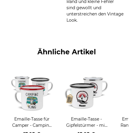
Rand und kleine Fehler
sind gewollt und
unterstreichen den Vintage
Look.
Ähnliche Artikel
Emaille-Tasse für
Emaille-Tasse -
Email
Camper - Camping
Gipfelstürmer - mit
Rand 
King - 300 ml
Name - 480 ml