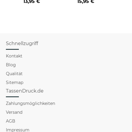
13,95 €
15,95 €
a
Schnellzugriff
Kontakt
Blog
Qualität
Sitemap
TassenDruck.de
Zahlungsmöglichkeiten
Versand
AGB
Impressum