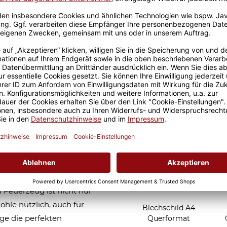
Größere Stückzahl? Anfrage 
Sicherer Kauf Auf Rechnung
Produktion in 
Passend zu Deinem Feue
 und NAME
 ist das perfekte Geschenk
stag, Vatertag, Muttertag
elektronische Feuerzeug als
r ist klein, handlich und
 Feuerzeug ist nicht nur
hle nützlich, auch für
Blechschild A4
ge die perfekten
Querformat