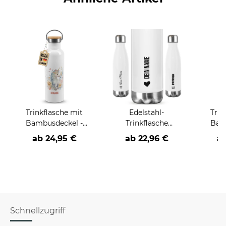
Trinkflasche mit
Edelstahl-
Trin
Bambusdeckel -
Trinkflasche
Bam
Einhorn - mit Name -
individuell mit Name
Liebl
ab
24,95 €
ab
22,96 €
a
Weiß
und Symbol
m
Schnellzugriff