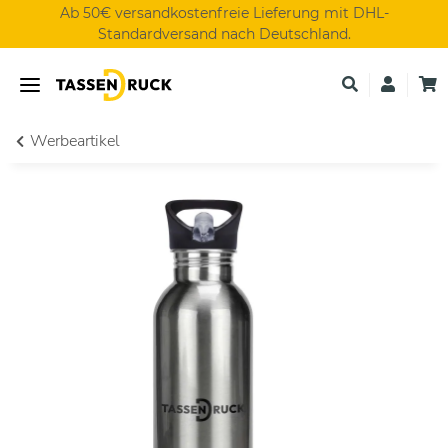
Ab 50€ versandkostenfreie Lieferung mit DHL-
Standardversand nach Deutschland.
Werbeartikel