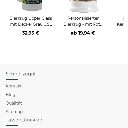
Bierkrug Upper Class
Personalisierter
Bi
mit Deckel Grau 0,5L
Bierkrug - mit Foto
Keram
selbst gestalten -
ohn
32,95 €
ab
19,94 €
a
Keramik weiß - 500
ml
Schnellzugriff
Kontakt
Blog
Qualität
Sitemap
TassenDruck.de