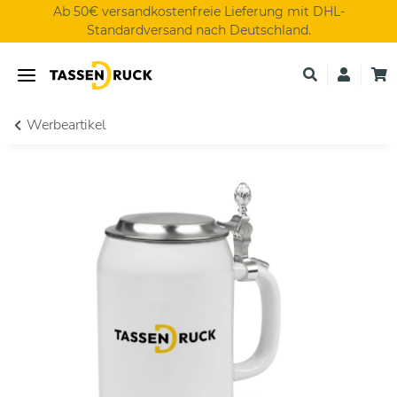
Ab 50€ versandkostenfreie Lieferung mit DHL-
Standardversand nach Deutschland.
Werbeartikel