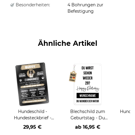
Besonderheiten:
4 Bohrungen zur
Befestigung
Ähnliche Artikel
Hundeschild -
Blechschild zum
Hundes
Hundesteckbrief -
Geburtstag - Du
Ph
mit Foto und Daten
wirst schon wieder
29,95 €
ab
16,95 €
29? Happy Birthday -