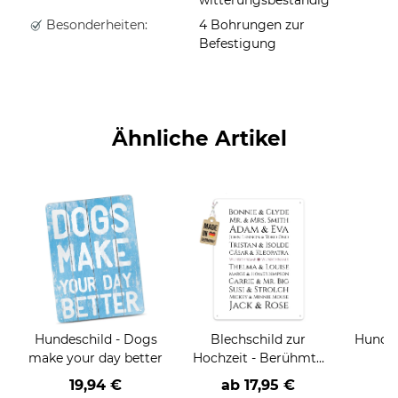
Besonderheiten:
4 Bohrungen zur
Befestigung
Ähnliche Artikel
Hundeschild - Dogs
Blechschild zur
Hundes
make your day better
Hochzeit - Berühmte
Paare - mit Namen -
19,94 €
ab
17,95 €
2 verschiedene