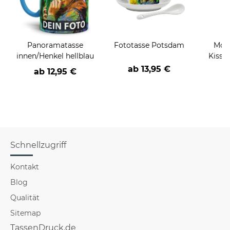
Panoramatasse
Fototasse Potsdam
Moti
innen/Henkel hellblau
Kissen
ab
13,95 €
ab
12,95 €
a
Schnellzugriff
Kontakt
Blog
Qualität
Sitemap
TassenDruck.de