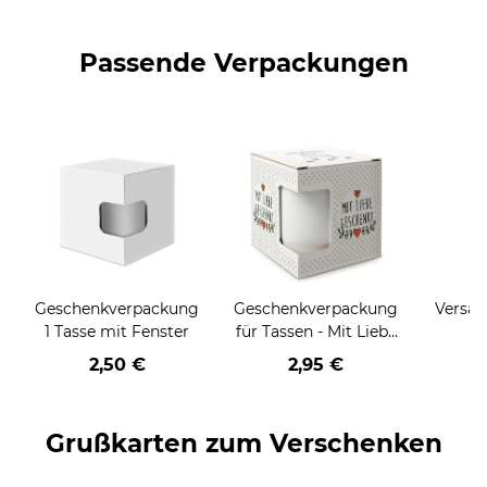
Passende Verpackungen
Geschenkverpackung
Geschenkverpackung
Versan
1 Tasse mit Fenster
für Tassen - Mit Liebe
geschenkt
2,50 €
2,95 €
Grußkarten zum Verschenken