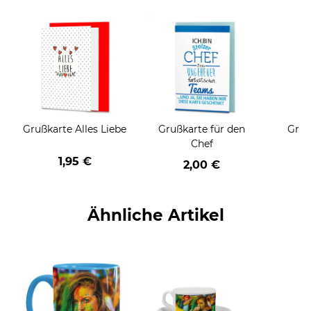
Grußkarte Alles Liebe
Grußkarte für den
Gruß
Chef
1,95 €
2,00 €
Ähnliche Artikel