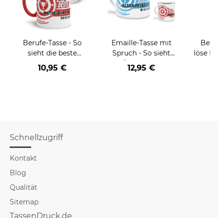
Berufe-Tasse - So
Emaille-Tasse mit
Beruf
sieht die beste
Spruch - So sieht
löse P
BERUF aus -
der/die beste - Ihr
nich
10,95 €
12,95 €
a
verschiedene Berufe
Beruf - aus
versch
für Frauen
Schnellzugriff
Kontakt
Blog
Qualität
Sitemap
TassenDruck.de