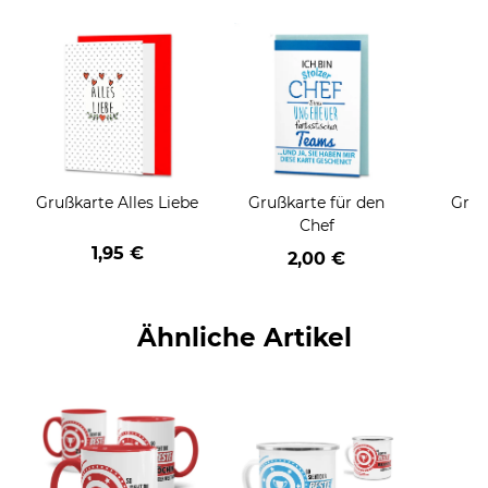
Grußkarte Alles Liebe
Grußkarte für den
Gruß
Chef
1,95 €
2,00 €
Ähnliche Artikel