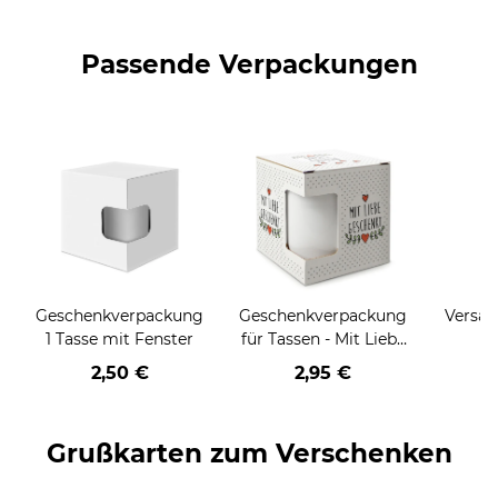
Passende Verpackungen
Geschenkverpackung
Geschenkverpackung
Versan
1 Tasse mit Fenster
für Tassen - Mit Liebe
geschenkt
2,50 €
2,95 €
Grußkarten zum Verschenken