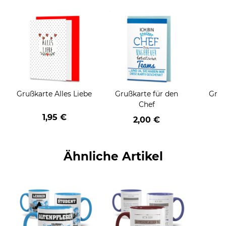
Grußkarte Alles Liebe
Grußkarte für den
Gruß
Chef
1,95 €
2,00 €
Ähnliche Artikel