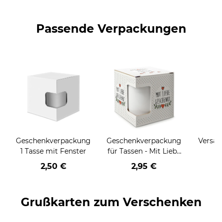
Passende Verpackungen
Geschenkverpackung
Geschenkverpackung
Versan
1 Tasse mit Fenster
für Tassen - Mit Liebe
geschenkt
2,50 €
2,95 €
Grußkarten zum Verschenken