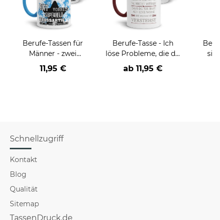
Berufe-Tassen für
Berufe-Tasse - Ich
Beru
Männer - zwei
löse Probleme, die du
sie
Farbvarianten
nicht verstehst -
BE
11,95 €
ab
11,95 €
verschiedene Berufe
versch
für Mä
Schnellzugriff
Kontakt
Blog
Qualität
Sitemap
TassenDruck.de