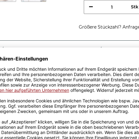
Stk
Größere Stückzahl? Anfrage 
Sicherer Kauf Auf Rechnung
Produktion in 
Passende Verpackungen
ung einer
kerin - ist eine tolle
 roten Berufe-Tassen aus
von unserem Grafik-Team
de in unserer eigenen
pülmaschinen- und