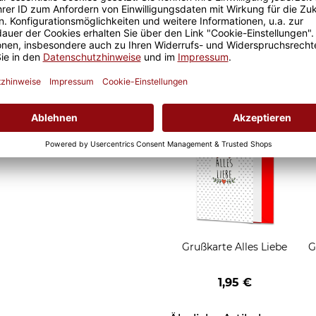
eude an unseren Fototassen
Geschenkverpackung 1
 Morgen, oder
Tasse mit Fenster
t.
2,50 €
Grußkarten zum Versch
Grußkarte Alles Liebe
G
1,95 €