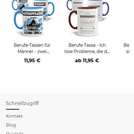
Berufe-Tassen für
Berufe-Tasse - Ich
Beru
Männer - zwei
löse Probleme, die du
sie
Farbvarianten
nicht verstehst -
BE
11,95 €
ab
11,95 €
verschiedene Berufe
versch
für Mä
Schnellzugriff
Kontakt
Blog
Qualität