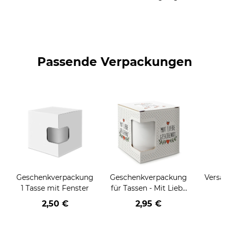
Passende Verpackungen
Geschenkverpackung
Geschenkverpackung
Versan
1 Tasse mit Fenster
für Tassen - Mit Liebe
geschenkt
2,50 €
2,95 €