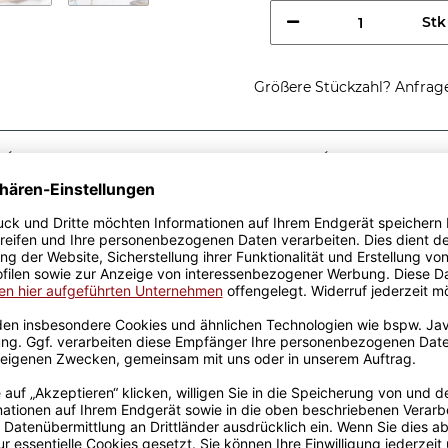
Stk
Größere Stückzahl? Anfrage 
Sicherer Kauf Auf Rechnung
Produktion in 
Passende Verpackungen
tung einer
- ist eine tolle
 gelben Berufe-Tassen aus
von unserem Grafik-Team
de in unserer eigenen
pülmaschinen- und