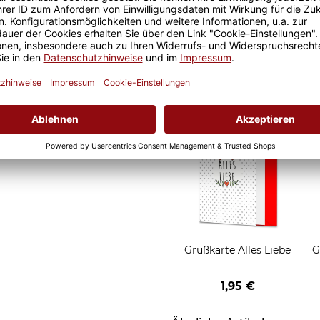
eude an unseren Fototassen
Geschenkverpackung 1
 Morgen, oder
Tasse mit Fenster
t.
2,50 €
Grußkarten zum Versch
Grußkarte Alles Liebe
G
1,95 €