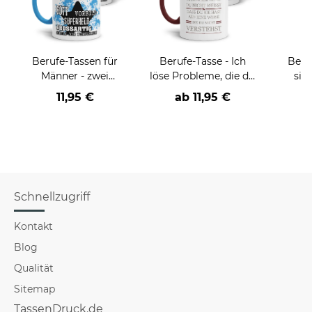
Berufe-Tassen für
Berufe-Tasse - Ich
Beru
Männer - zwei
löse Probleme, die du
sie
Farbvarianten
nicht verstehst -
BE
11,95 €
ab
11,95 €
verschiedene Berufe
versch
für Mä
Schnellzugriff
Kontakt
Blog
Qualität
Sitemap
TassenDruck.de