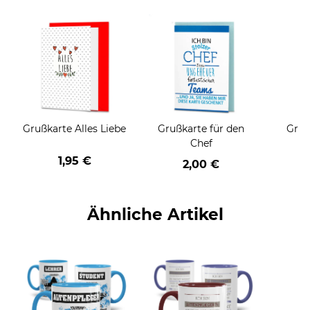
Grußkarte Alles Liebe
Grußkarte für den
Gruß
Chef
1,95 €
2,00 €
Ähnliche Artikel