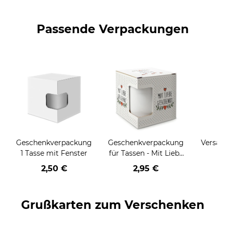
Passende Verpackungen
Geschenkverpackung
Geschenkverpackung
Versan
1 Tasse mit Fenster
für Tassen - Mit Liebe
geschenkt
2,50 €
2,95 €
Grußkarten zum Verschenken