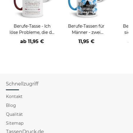
Berufe-Tasse - Ich
Berufe-Tassen für
Beru
löse Probleme, die du
Männer - zwei
sieh
nicht verstehst -
Farbvarianten
coole
ab
11,95 €
11,95 €
a
verschiedene Berufe
Schnellzugriff
Kontakt
Blog
Qualität
Sitemap
TassenDruck.de