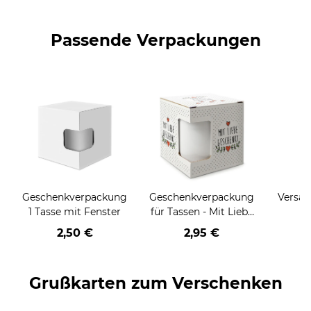
Passende Verpackungen
Geschenkverpackung
Geschenkverpackung
Versan
1 Tasse mit Fenster
für Tassen - Mit Liebe
geschenkt
2,50 €
2,95 €
Grußkarten zum Verschenken