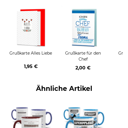
Grußkarte Alles Liebe
Grußkarte für den
Gruß
Chef
1,95 €
2,00 €
Ähnliche Artikel