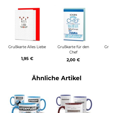
Grußkarte Alles Liebe
Grußkarte für den
Gruß
Chef
1,95 €
2,00 €
Ähnliche Artikel