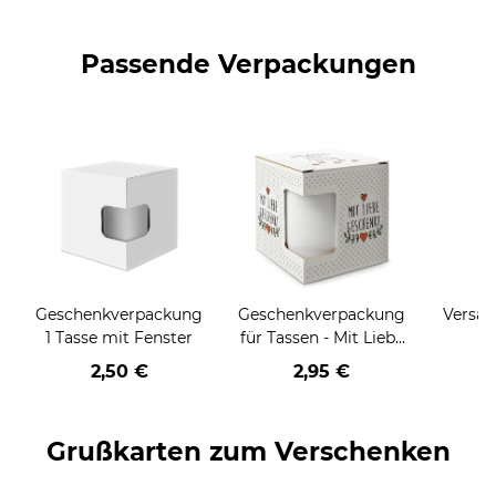
Passende Verpackungen
Geschenkverpackung
Geschenkverpackung
Versan
1 Tasse mit Fenster
für Tassen - Mit Liebe
geschenkt
2,50 €
2,95 €
Grußkarten zum Verschenken