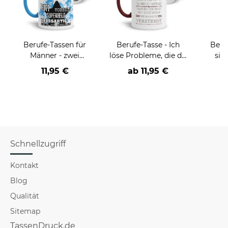
Berufe-Tassen für
Berufe-Tasse - Ich
Beru
Männer - zwei
löse Probleme, die du
sie
Farbvarianten
nicht verstehst -
BE
11,95 €
ab
11,95 €
verschiedene Berufe
versch
für Mä
Schnellzugriff
Kontakt
Blog
Qualität
Sitemap
TassenDruck.de