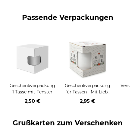
Passende Verpackungen
Geschenkverpackung
Geschenkverpackung
Versan
1 Tasse mit Fenster
für Tassen - Mit Liebe
geschenkt
2,50 €
2,95 €
Grußkarten zum Verschenken