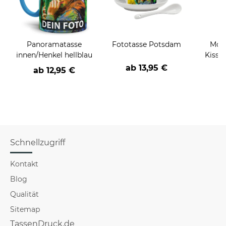
Panoramatasse
Fototasse Potsdam
Moti
innen/Henkel hellblau
Kissen
ab
13,95 €
ab
12,95 €
a
Schnellzugriff
Kontakt
Blog
Qualität
Sitemap
TassenDruck.de