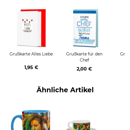
Grußkarte Alles Liebe
Grußkarte für den
Gruß
Chef
1,95 €
2,00 €
Ähnliche Artikel