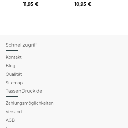
Farbvarianten
BERUF aus -
der/d
11,95 €
10,95 €
verschiedene Berufe
B
für Männer - Hellblau
Schnellzugriff
Kontakt
Blog
Qualität
Sitemap
TassenDruck.de
Zahlungsmöglichkeiten
Versand
AGB