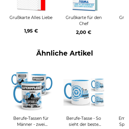
Grußkarte Alles Liebe
Grußkarte für den
Gruß
Chef
1,95 €
2,00 €
Ähnliche Artikel
Berufe-Tassen für
Berufe-Tasse - So
Email
Männer - zwei
sieht der beste
Spru