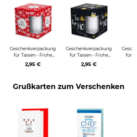
Geschenkverpackung
Geschenkverpackung
Gesch
für Tassen - Frohe
für Tassen - Frohe
für T
Weihnachten - HO
Weihnachten - HO
Wei
2,95 €
2,95 €
HO HO - rot
HO HO - schwarz
Grußkarten zum Verschenken