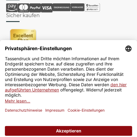
Sicher kaufen
Newsletter
Jetzt anmelden
* Alle Preise inkl. gesetzlicher USt., zzgl.
Versand