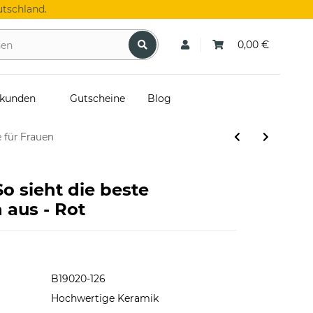
tschland.
0,00 €
skunden
Gutscheine
Blog
 für Frauen
So sieht die beste
 aus - Rot
B19020-126
Hochwertige Keramik