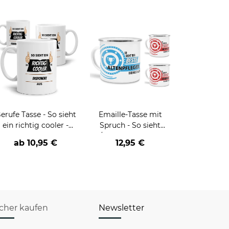
erufe Tasse - So sieht
Emaille-Tasse mit
ein richtig cooler -
Spruch - So sieht
BERUF- aus
der/die beste - Ihr Beruf
ab
10,95 €
12,95 €
- aus
icher kaufen
Newsletter