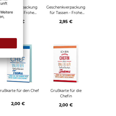
Geschenkverpackung
Geschenkverpackung
für Tassen - Frohe
für Tassen - Frohe
eihnachten - HO HO
Weihnachten - Rentier
2,95 €
2,95 €
HO - schwarz
enken
rußkarte für den Chef
Grußkarte für die
Chefin
2,00 €
2,00 €