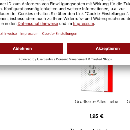
 ist somit garantiert und
Geschenkverpackung
al ob zuhause oder im Büro.
für Tassen - Frohe
Weihnachten - HO HO
W
2,95 €
HO - rot
Grußkarten zum Versch
Grußkarte Alles Liebe
G
1,95 €