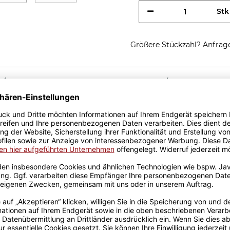
Stk
Größere Stückzahl? Anfrage 
Sicherer Kauf Auf Rechnung
Produktion in 
Passende Verpackungen
ste
t eine tolle Geschenkidee.
Keramik wurden mit viel
Erfahrung werden sie
en Produktion bedruckt.
otivtassen, die auch für die