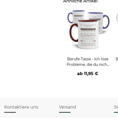
Ähnliche Artikel
Berufe-Tasse - Ich löse
B
Probleme, die du nicht
verstehst -
ab
11,95 €
verschiedene Berufe
Kontaktiere uns
Versand
S