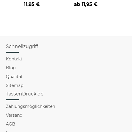
Farbvarianten
nicht verstehst -
coole
11,95 €
ab
11,95 €
a
verschiedene Berufe
Schnellzugriff
Kontakt
Blog
Qualität
Sitemap
TassenDruck.de
Zahlungsmöglichkeiten
Versand
AGB