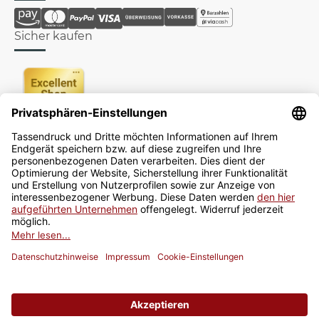
Sicher kaufen
Newsletter
Jetzt anmelden
* Alle Preise inkl. gesetzlicher USt., zzgl.
Versand