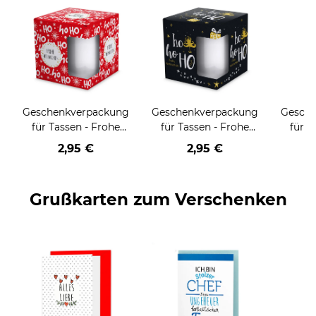
Geschenkverpackung
Geschenkverpackung
Gesch
für Tassen - Frohe
für Tassen - Frohe
für T
Weihnachten - HO
Weihnachten - HO
Wei
2,95 €
2,95 €
HO HO - rot
HO HO - schwarz
Grußkarten zum Verschenken