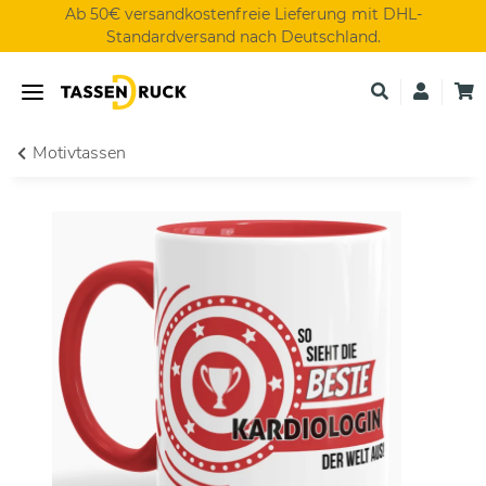
Ab 50€ versandkostenfreie Lieferung mit DHL-
Standardversand nach Deutschland.
Motivtassen