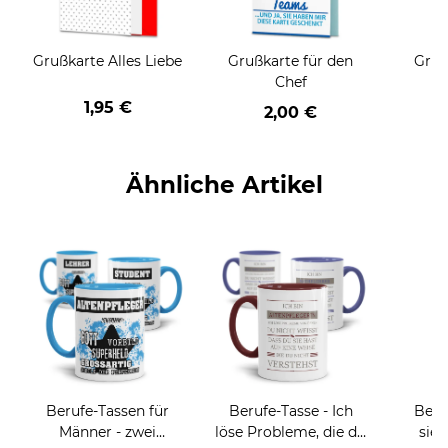
Grußkarte Alles Liebe
Grußkarte für den
Gruß
Chef
1,95 €
2,00 €
Ähnliche Artikel
Berufe-Tassen für
Berufe-Tasse - Ich
Beru
Männer - zwei
löse Probleme, die du
sieh