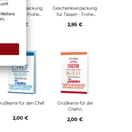
Geschenkverpackung
Geschenkverpackung
für Tassen - Frohe
für Tassen - Frohe
eihnachten - HO HO
Weihnachten - Rentier
2,95 €
2,95 €
HO - schwarz
enken
rußkarte für den Chef
Grußkarte für die
Chefin
2,00 €
2,00 €