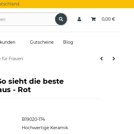
tschland.
0,00 €
skunden
Gutscheine
Blog
 für Frauen
So sieht die beste
us - Rot
B19020-174
Hochwertige Keramik