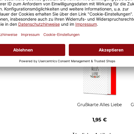
 ist somit garantiert und
Geschenkverpackung
al ob zuhause oder im Büro.
für Tassen - Frohe
Weihnachten - HO HO
W
2,95 €
HO - rot
Grußkarten zum Versch
Grußkarte Alles Liebe
G
1,95 €