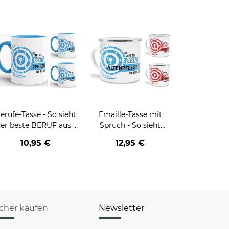
erufe-Tasse - So sieht
Emaille-Tasse mit
er beste BERUF aus -
Spruch - So sieht
erschiedene Berufe für
der/die beste - Ihr Beruf
10,95 €
12,95 €
Männer - Hellblau
- aus
icher kaufen
Newsletter