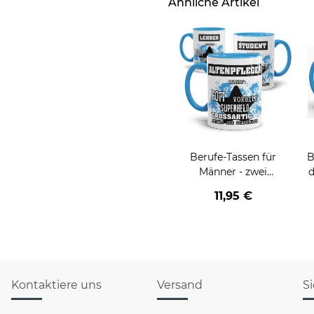
Ähnliche Artikel
Berufe-Tassen für
B
Männer - zwei
d
Farbvarianten
v
11,95 €
Kontaktiere uns
Versand
S