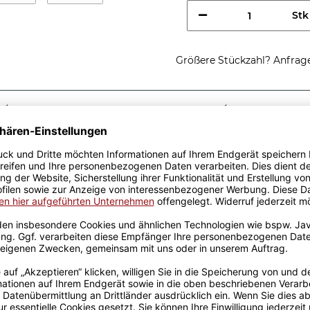
Stk
Größere Stückzahl? Anfrage 
Sicherer Kauf Auf Rechnung
Produktion in 
Passende Verpackungen
ste
 eine tolle Geschenkidee.
Keramik wurden mit viel
Erfahrung werden sie
en Produktion bedruckt.
otivtassen, die auch für die