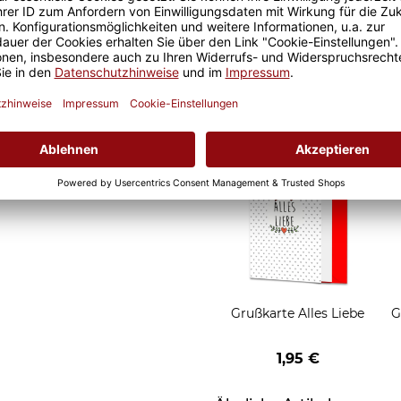
 ist somit garantiert und
Geschenkverpackung
al ob zuhause oder im Büro.
für Tassen - Frohe
Weihnachten - HO HO
W
2,95 €
HO - rot
Grußkarten zum Versch
Grußkarte Alles Liebe
G
1,95 €