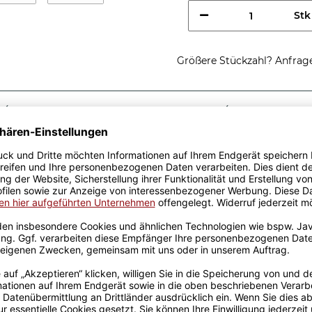
Stk
Größere Stückzahl? Anfrage 
Sicherer Kauf Auf Rechnung
Produktion in 
Passende Verpackungen
ste Gesellin
 tolle Geschenkidee. Unsere
 wurden mit viel Liebe von
g werden sie Handmade
on bedruckt. Eine lange
 die auch für die