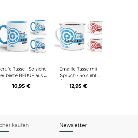
erufe-Tasse - So sieht
Emaille-Tasse mit
er beste BERUF aus -
Spruch - So sieht
erschiedene Berufe für
der/die beste - Ihr Beruf
10,95 €
12,95 €
Männer - Hellblau
- aus
icher kaufen
Newsletter