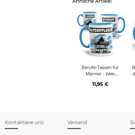
Ähnliche Artikel
Berufe-Tassen für
B
Männer - zwei
d
Farbvarianten
v
11,95 €
Kontaktiere uns
Versand
S