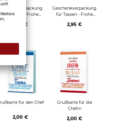
Geschenkverpackung
Geschenkverpackung
für Tassen - Frohe
für Tassen - Frohe
eihnachten - HO HO
Weihnachten - Rentier
2,95 €
2,95 €
HO - schwarz
enken
rußkarte für den Chef
Grußkarte für die
Chefin
2,00 €
2,00 €