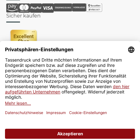
Sicher kaufen
Newsletter
Jetzt anmelden
* Alle Preise inkl. gesetzlicher USt., zzgl.
Versand