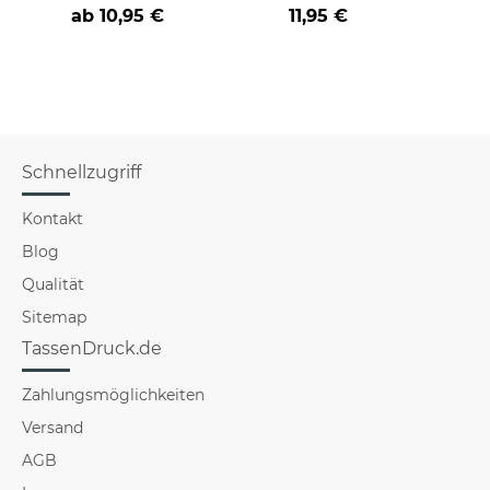
an
Farbvarianten
der/d
ab
10,95 €
11,95 €
B
Schnellzugriff
Kontakt
Blog
Qualität
Sitemap
TassenDruck.de
Zahlungsmöglichkeiten
Versand
AGB