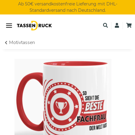
Ab 50€ versandkostenfreie Lieferung mit DHL-
Standardversand nach Deutschland.
Motivtassen