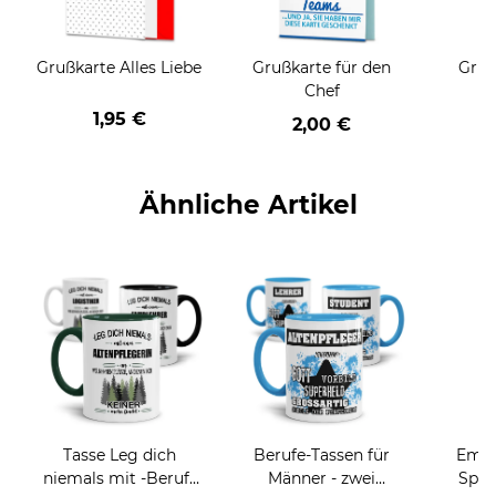
Grußkarte Alles Liebe
Grußkarte für den
Gruß
Chef
1,95 €
2,00 €
Ähnliche Artikel
Tasse Leg dich
Berufe-Tassen für
Email
niemals mit -Beruf-
Männer - zwei
Spru