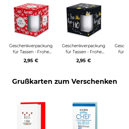
Geschenkverpackung
Geschenkverpackung
Gesch
für Tassen - Frohe
für Tassen - Frohe
für T
Weihnachten - HO
Weihnachten - HO
Wei
2,95 €
2,95 €
HO HO - rot
HO HO - schwarz
Grußkarten zum Verschenken