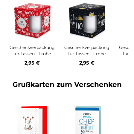
Geschenkverpackung
Geschenkverpackung
Gesch
für Tassen - Frohe
für Tassen - Frohe
für T
Weihnachten - HO
Weihnachten - HO
Wei
2,95 €
2,95 €
HO HO - rot
HO HO - schwarz
Grußkarten zum Verschenken