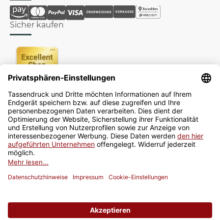
Sicher kaufen
Newsletter
Jetzt anmelden
* Alle Preise inkl. gesetzlicher USt., zzgl.
Versand