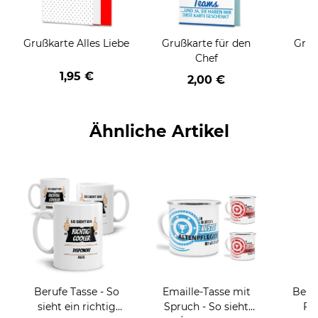
Grußkarte Alles Liebe
Grußkarte für den
Gruß
Chef
1,95 €
2,00 €
Ähnliche Artikel
Berufe Tasse - So
Emaille-Tasse mit
Beru
sieht ein richtig
Spruch - So sieht
Fr