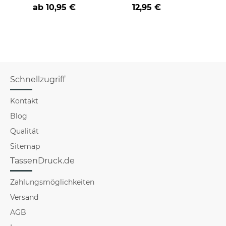
cooler -BERUF- aus
der/die beste - Ihr
Far
ab
10,95 €
12,95 €
Beruf - aus
Schnellzugriff
Kontakt
Blog
Qualität
Sitemap
TassenDruck.de
Zahlungsmöglichkeiten
Versand
AGB